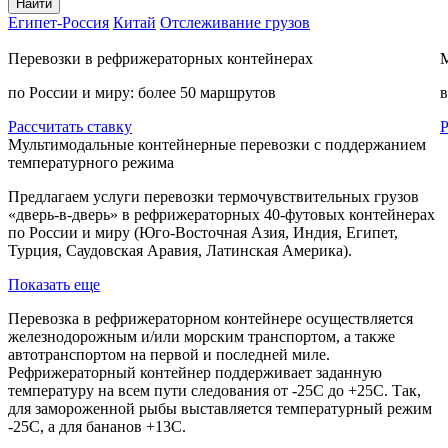
Найти
Египет-Россия
Китай
Отслеживание грузов
Перевозки в рефрижераторных контейнерах
М
по России и миру: более 50 маршрутов
в
Рассчитать ставку
Р
Мультимодальные контейнерные перевозки c поддержанием
температурного режима
Предлагаем услуги перевозки термочувствительных грузов
«дверь-в-дверь» в рефрижераторных 40-футовых контейнерах
по России и миру (Юго-Восточная Азия, Индия, Египет,
Турция, Саудовская Аравия, Латинская Америка).
Показать еще
Перевозка в рефрижераторном контейнере осуществляется
железнодорожным и/или морским транспортом, а также
автотранспортом на первой и последней миле.
Рефрижераторный контейнер поддерживает заданную
температуру на всем пути следования от -25С до +25С. Так,
для замороженной рыбы выставляется температурный режим
-25С, а для бананов +13С.