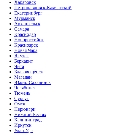
Хабаровск
Петропавловск-Камчатский
Екатеринбург
Мурманск
Архангельск
Самара
Краснодар
Новороссийск
Красноярск
Новая Чара
Якутск
Беркакит
Чита
Благовещенск
Магадан
Южно-Сахалинск
Челябинск
Тюмень
Сургут
Омск
Нерюнгри
Нижний Бестях
Калининград
Иркутск
Улан-Удэ