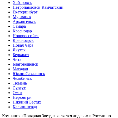
Хабаровск
Петропавловск-Камчатский
Екатеринбург
Мурманск
Архангельск
Самара
Краснодар
Новороссийск
Красноярск
Новая Чара
Якутск
Беркакит
Чита
Благовещенск
Магадан
Южно-Сахалинск
Челябинск
Тюмень
Сургут
Омск
Нерюнгри
Нижний Бестях
Калининград
Компания «Полярная Звезда» является лидером в России по