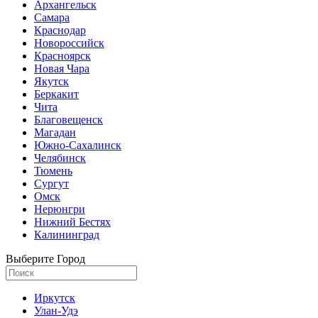
Архангельск
Самара
Краснодар
Новороссийск
Красноярск
Новая Чара
Якутск
Беркакит
Чита
Благовещенск
Магадан
Южно-Сахалинск
Челябинск
Тюмень
Сургут
Омск
Нерюнгри
Нижний Бестях
Калининград
Выберите Город
Иркутск
Улан-Удэ