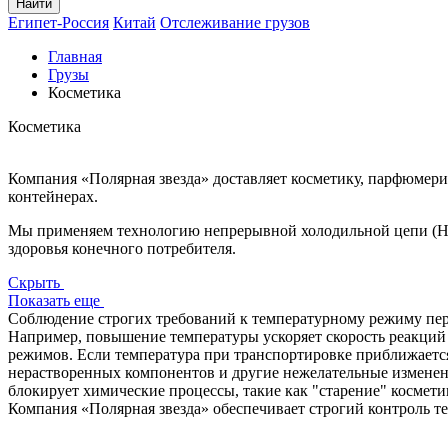
Найти
Египет-Россия
Китай
Отслеживание грузов
Главная
Грузы
Косметика
Косметика
Компания «Полярная звезда» доставляет косметику, парфюмер
контейнерах.
Мы применяем технологию непрерывной холодильной цепи (НХЦ
здоровья конечного потребителя.
Скрыть
Показать еще
Соблюдение строгих требований к температурному режиму пер
Например, повышение температуры ускоряет скорость реакций 
режимов. Если температура при транспортировке приближается
нерастворенных компонентов и другие нежелательные изменен
блокирует химические процессы, такие как "старение" космети
Компания «Полярная звезда» обеспечивает строгий контроль т