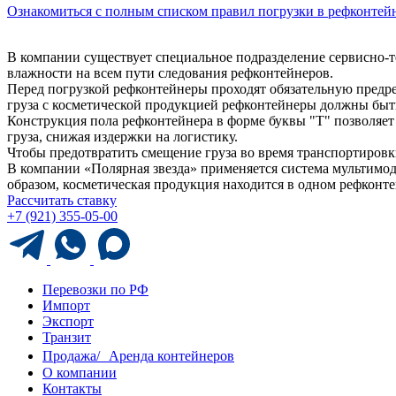
Ознакомиться с полным списком правил погрузки в рефконтей
В компании существует специальное подразделение сервисно-
влажности на всем пути следования рефконтейнеров.
Перед погрузкой рефконтейнеры проходят обязательную предре
груза с косметической продукцией рефконтейнеры должны быт
Конструкция пола рефконтейнера в форме буквы "Т" позволяет 
груза, снижая издержки на логистику.
Чтобы предотвратить смещение груза во время транспортировк
В компании «Полярная звезда» применяется система мультимода
образом, косметическая продукция находится в одном рефконте
Рассчитать ставку
+7 (921) 355-05-00
Перевозки по РФ
Импорт
Экспорт
Транзит
Продажа/ Аренда контейнеров
О компании
Контакты