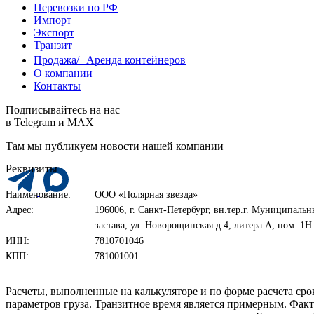
Перевозки по РФ
Импорт
Экспорт
Транзит
Продажа/ Аренда контейнеров
О компании
Контакты
Подписывайтесь на нас
в Telegram и MAX
Там мы публикуем новости нашей компании
Реквизиты
Наименование:
ООО «Полярная звезда»
Адрес:
196006, г. Санкт-Петербург, вн.тер.г. Муниципаль
застава, ул. Новорощинская д.4, литера А, пом. 
ИНН:
7810701046
КПП:
781001001
Расчеты, выполненные на калькуляторе и по форме расчета ср
параметров груза. Транзитное время является примерным. Факт