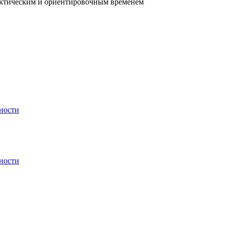
фактическим и ориентировочным временем
ности
ности